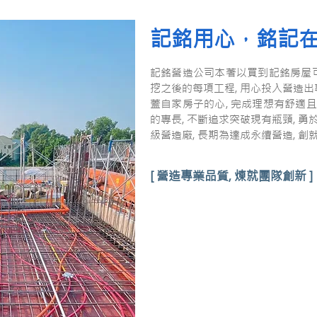
記銘用心，銘記
記銘營造公司本著以買到記銘房屋可
挖之後的每項工程, 用心投入營造出
蓋自家房子的心, 完成理想有舒適
的專長, 不斷追求突破現有瓶頸, 
級營造廠, 長期為達成永續營造, 
[ 營造專業品質, 煉就團隊創新 ]