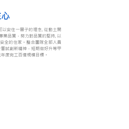
在心
以安住一輩子的理念, 從動土開
專業品質，努力對品質的堅持, 以
且安全的住家。整合團隊全部人員
勇於嘗試創新精神，短期做好升等甲
創就年度完工百億規模目標。