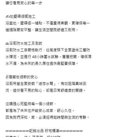
讓您看見安心的每一步
✍️地壁磚細膩施工
浴室地、壁磚逐一精貼，不僅重視美觀，更確保每一
道縫隙嚴密平整，讓生活空間既舒適又耐用。
🙏浴廁防水施工及測試
浴廁防水工序嚴格執行：從高度樑下全面塗佈三層防
水彈泥，並進行 48小時蓄水試驗。層層把關，確保滴
水不漏，為未來的長久居住提供最堅實保障。
✌️隱藏在細節的安心
浴廁吊管全面安裝「總存水彎」，有效阻隔異味回
流，這份看不見的貼心，卻是日常舒適度的關鍵。
👏晴逸心苑堅持每一個小細節，
都是為了未來住戶能安心成家，舒心久住。
因為我們深知，家，必須經得起時間與生活的考驗。
∞∞∞∞∞∞∞記銘出品 好宅標準∞∞∞∞∞∞∞