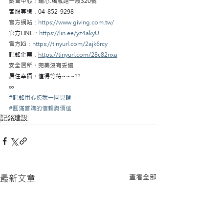
銷售中心：埔心.瑤鳳路一段320號
客服專線：04-852-9298
官方網站：
https://www.giving.com.tw/
官方LINE：
https://lin.ee/yz4akyU
官方IG：
https://tinyurl.com/2ajk6rcy
記銘企業：
https://tinyurl.com/28c82nxa
安全居所，完美沒有妥協
居住幸福，值得等待~~~??
∞
#記銘用心您我一同見證
#圓滿首購的信賴與價值
記銘建設
查看全部
最新文章