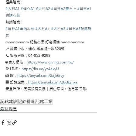
經典建案：
#大村A1
#埔心A1
#大村A2
#員林A2青石上
#員林A1
晴逸心苑
熱銷建案：
#員林A1晴逸心苑
#大村A
+ 
#大村A3
#員林A3記銘新
昇
∞∞∞∞∞∞∞ 記銘出品 好宅標準 ∞∞∞∞∞∞∞
📍 銷售中心：埔心 瑤鳳路一段320號
📞 客服專線：04-852-9298
🌐 官方網站：
https://www.giving.com.tw/
💚 LINE：
https://lin.ee/yz4akyU
📸 IG：
https://tinyurl.com/2ajk6rcy
🏢 記銘企業：
https://tinyurl.com/28c82nxa
安全居所，完美沒有妥協｜居住幸福，值得等待 🥰
記銘建設
記銘營造
記銘工業
最新消息