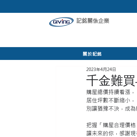
記銘關係企業
所有文章
最新消息
活動花
關於記銘
2023年4月24日
千金難買
購屋總價持續看漲，
居住坪數不斷縮小，
別讓猶豫不決，成為
把握「購屋合理價格
讓未來的你，感謝現