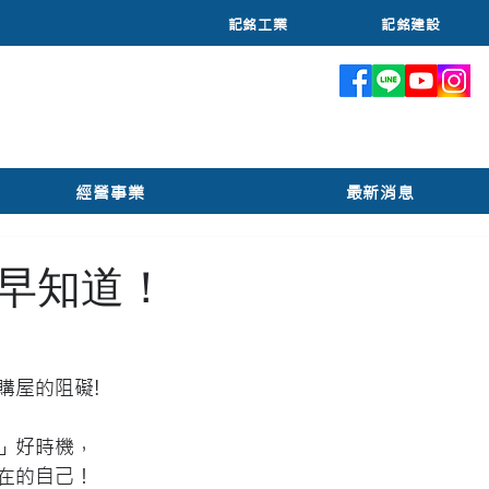
記銘工業
記銘建設
絮
經營事業
最新消息
早知道！
購屋的阻礙!
」好時機，
在的自己！