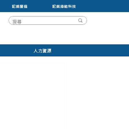
記銘營造
記銘綠能科技
人力資源