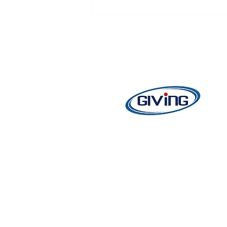
【心光音療瑜珈｜同仁療癒時
光】