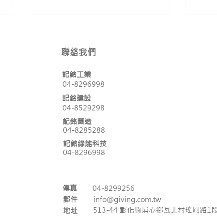
聯絡我們
記銘工業
04-8296998
👍五一勞動節快樂!
記銘建設
【住
04-8529298
記銘營造
04-8285288
記銘綠能科技
04-8296998
傳真
04-8299256
郵件
info@giving.com.tw
513-44 彰化縣埔心鄉瓦北村瑤鳳路1段
地址