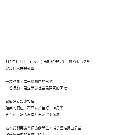
115年1月11日（週日）由記銘建設所主辦的捐血活動
邀請您來共襄盛舉
一袋熱血，是一份即時的幫助
一份行動，是企業對社會最真實的回應
記銘建設始終相信
建築的價值，不只在於蓋好一棟房子
更在於，能否為這片土地留下溫度
這次我們再度各個協辦單位，攜手響應捐血公益
邀請每一位願意付出的人