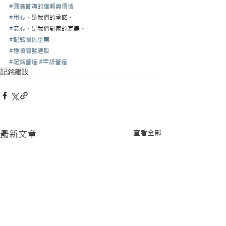
#圓滿首購的信賴與價值
#用心
，是我們的承諾。
#安心
，是我們對家的定義。
#記銘關係企業
#穩順開發建設
#記銘營造
#甲級營造
記銘建設
查看全部
最新文章