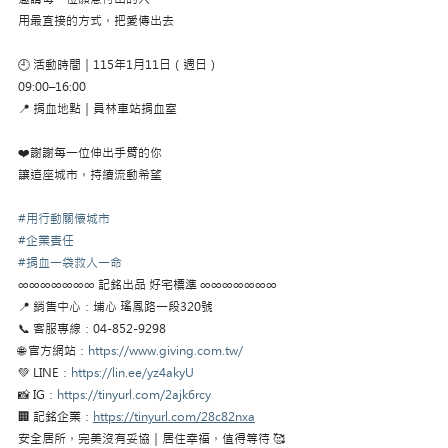
用最直接的方式，把愛傳出去
🕘 活動時間｜115年1月11日（週日）
09:00–16:00
📍 捐血地點｜員林車站捐血室
❤️謝謝每一位伸出手臂的你
讓這座城市，持續流動希望
#用行動關懷城市
#企業責任
#捐血一袋救人一命
∞∞∞∞∞∞∞ 記銘出品 好宅標準 ∞∞∞∞∞∞∞
📍 銷售中心：埔心 瑤鳳路一段320號
📞 客服專線：04-852-9298
🌐 官方網站：
https://www.giving.com.tw/
💚 LINE：
https://lin.ee/yz4akyU
📸 IG：
https://tinyurl.com/2ajk6rcy
🏢 記銘企業：
https://tinyurl.com/28c82nxa
安全居所，完美沒有妥協｜居住幸福，值得等待 🥰