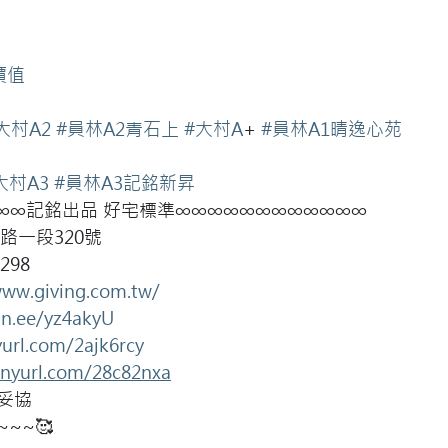
價值
大村A2
#員林A2青石上
#大村A
+ 
#員林A1晴逸心苑
大村A3
#員林A3記銘新昇
∞∞記銘出品 好宅標準∞∞∞∞∞∞∞∞∞∞∞∞
路一段320號
298
www.giving.com.tw/
lin.ee/yz4akyU
yurl.com/2ajk6rcy
tinyurl.com/28c82nxa
妥協
~~🥰