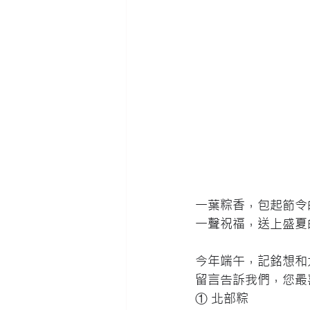
一葉粽香，包起節令
一聲祝福，送上盛夏
今年端午，記銘想和
留言告訴我們，您最
① 北部粽