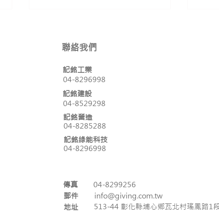
聯絡我們
記銘工業
04-8296998
記銘建設
【員林A+ 開工動土典禮】
04-8529298
【陪
手作
記銘營造
04-8285288
記銘綠能科技
04-8296998
傳真
04-8299256
郵件
info@giving.com.tw
513-44 彰化縣埔心鄉瓦北村瑤鳳路1段
地址