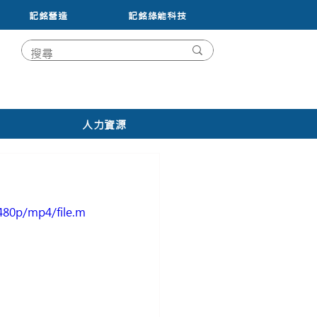
記銘營造
記銘綠能科技
人力資源
480p/mp4/file.m