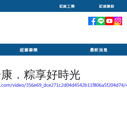
記銘工業
記銘建設
絮
經營事業
最新消息
午安康．粽享好時光
tic.com/video/356e69_dce271c2d04d4542b11f806a5f204d74/