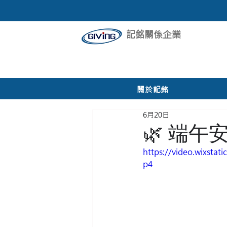
記銘關係企業
所有文章
最新消息
活動花
關於記銘
6月20日
🌿 端
https://video.wixsta
p4