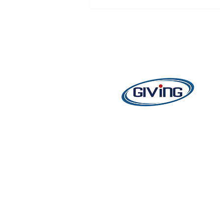
【記銘開箱｜青石上已購客戶
專訪】