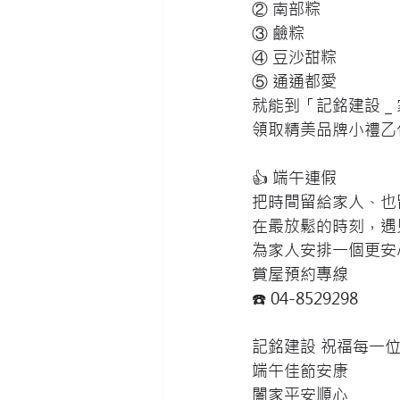
② 南部粽
③ 鹼粽
④ 豆沙甜粽
⑤ 通通都愛
就能到「記銘建設＿
領取精美品牌小禮乙
👍 端午連假
把時間留給家人、也
在最放鬆的時刻，遇
為家人安排一個更安
賞屋預約專線
☎️ 04-8529298
記銘建設 祝福每一
端午佳節安康
闔家平安順心