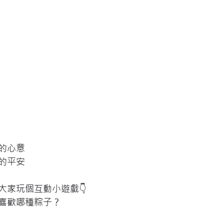
的心意
的平安
大家玩個互動小遊戲👇
喜歡哪種粽子？