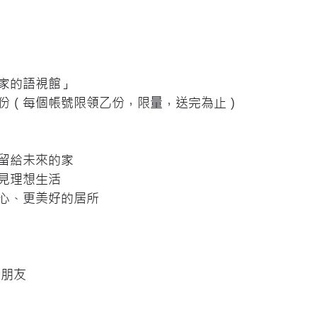
家的語視館」
份（每個帳號限領乙份，限量，送完為止）
留給未來的家
見理想生活
心、更美好的居所
位朋友