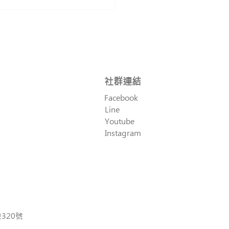
​社群連結
Facebook
Line
家人・種幸福｜8月親子
Youtube
課程】
Instagram
320號