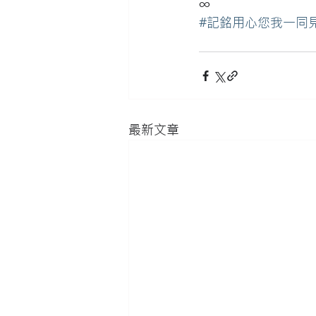
∞
#記銘用心您我一同
最新文章