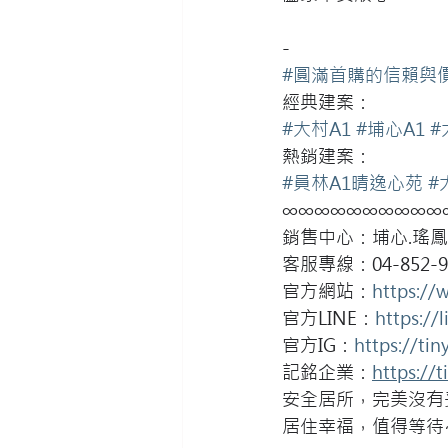
-
#圓滿首購的信賴與
經典建案：
#大村A1
#埔心A1
#
熱銷建案：
#員林A1晴逸心苑
#
∞∞∞∞∞∞∞∞∞∞
銷售中心：埔心.瑤鳳
客服專線：04-852-9
官方網站：
https://
官方LINE：
https://
官方IG：
https://tin
記銘企業：
https://
安全居所，完美沒有
居住幸福，值得等待~