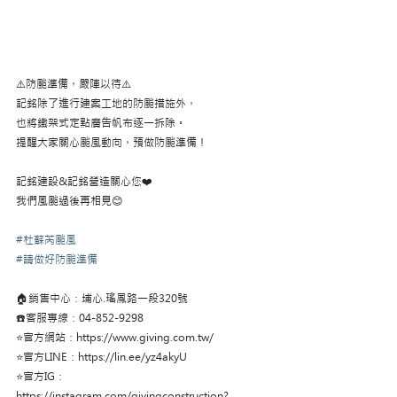
⚠️防颱準備，嚴陣以待⚠️
記銘除了進行建案工地的防颱措施外，
也將鐵架式定點廣告帆布逐一拆除。
提醒大家關心颱風動向，預做防颱準備！
記銘建設&記銘營造關心您❤️
我們風颱過後再相見😊
#杜蘇芮颱風
#請做好防颱準備
🏠銷售中心：埔心.瑤鳳路一段320號
☎️客服專線：04-852-9298
⭐️官方網站：https://www.giving.com.tw/
⭐️官方LINE：https://lin.ee/yz4akyU
⭐️官方IG：
https://instagram.com/givingconstruction?