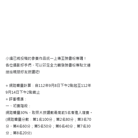
小編已將投稿的參賽作品統一上傳至臉書粉專囉！
各位攝影好手們，可以卯足全力轉發臉書粉專貼文連
結給親朋好友按讚吧!
⭐️ 網路聲量計算：自112年9月8日下午2點起至112年
9月14日下午2點截止
⭐️ 評審標準：
一、初賽階段：
網路聲量30%，取照片按讚數最高前5名者進入複賽。
(網路聲量分數：第1名100分；第2名80分；第3名70
分，第4名60分；第5名50分；第6名40分；第7名30
分；第8名20分)