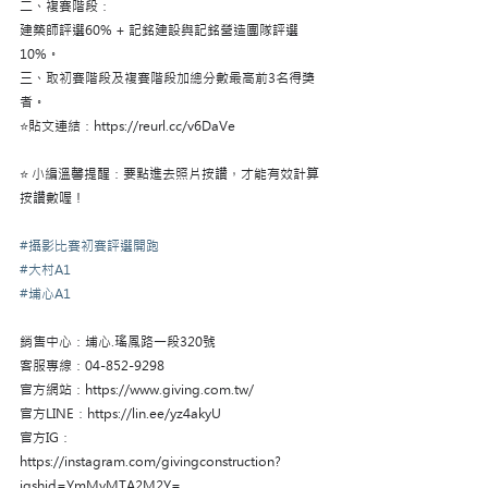
二、複賽階段：
建築師評選60% + 記銘建設與記銘營造團隊評選
10%。
三、取初賽階段及複賽階段加總分數最高前3名得獎
者。
⭐️貼文連結：https://reurl.cc/v6DaVe
⭐️ 小編溫馨提醒：要點進去照片按讚，才能有效計算
按讚數喔！
#攝影比賽初賽評選開跑
#大村A1
#埔心A1
銷售中心：埔心.瑤鳳路一段320號  
客服專線：04-852-9298  
官方網站：https://www.giving.com.tw/  
官方LINE：https://lin.ee/yz4akyU  
官方IG：
https://instagram.com/givingconstruction?
igshid=YmMyMTA2M2Y=  