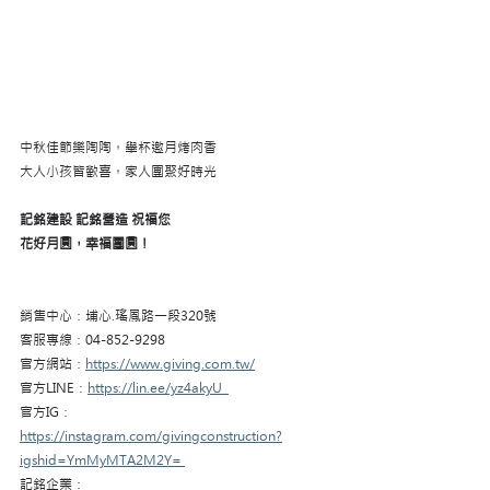
中秋佳節樂陶陶，舉杯邀月烤肉香
大人小孩皆歡喜，家人團聚好時光
記銘建設 記銘營造 祝福您
花好月圓，幸福團圓！
銷售中心：埔心.瑤鳳路一段320號  
客服專線：04-852-9298  
官方網站：
https://www.giving.com.tw/
官方LINE：
https://lin.ee/yz4akyU  
官方IG：
https://instagram.com/givingconstruction?
igshid=YmMyMTA2M2Y= 
記銘企業：