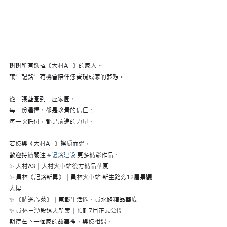
謝謝所有選擇《大村A+》的家人。
讓”記銘”有機會陪伴您實現成家的夢想。
從一張藍圖到一座家園，
每一份選擇，都是珍貴的信任；
每一次託付，都是前進的力量。
若您與《大村A+》擦肩而過，
歡迎持續關注 
#記銘建設
 更多精彩作品：
✨ 大村A3｜大村火車站後方精品華廈
✨ 員林《記銘新昇》｜員林火車站.新生路旁12層景觀
大樓
✨ 《晴逸心苑》｜東彰生活圈・員水路精品華廈
✨ 員林三潭段透天新案｜預計7月正式公開
期待在下一個家的故事裡，與您相遇。