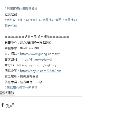
#圓滿首購的信賴與價值
經典建案：
#大村A1
#埔心A1
#大村A2
#員林A2青石上
#員林A1
晴逸心苑
∞∞∞∞∞∞∞記銘出品 好宅標準∞∞∞∞∞∞∞
銷售中心：埔心.瑤鳳路一段320號
客服專線：04-852-9298
官方網站：
https://www.giving.com.tw/
官方LINE：
https://lin.ee/yz4akyU
官方IG：
https://tinyurl.com/2ajk6rcy
記銘企業：
https://tinyurl.com/28c82nxa
安全居所，完美沒有妥協
居住幸福，值得等待~~~🥰
#記銘用心您我一同見證
記銘建設